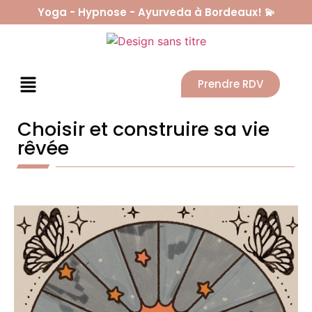
Yoga - Hypnose - Ayurveda à Bordeaux! 💫
Prendre RDV
Choisir et construire sa vie
rêvée