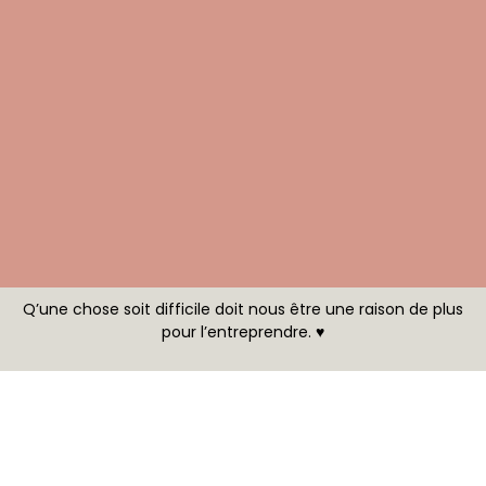
Q’une chose soit difficile doit nous être une raison de plus
pour l’entreprendre. ♥