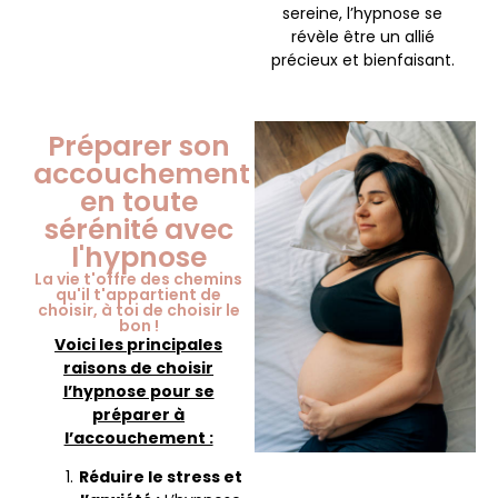
sereine, l’hypnose se
révèle être un allié
précieux et bienfaisant.
Préparer son
accouchement
en toute
sérénité avec
l'hypnose
La vie t'offre des chemins
qu'il t'appartient de
choisir, à toi de choisir le
bon !
Voici les principales
raisons de choisir
l’hypnose pour se
préparer à
l’accouchement :
Réduire le stress et