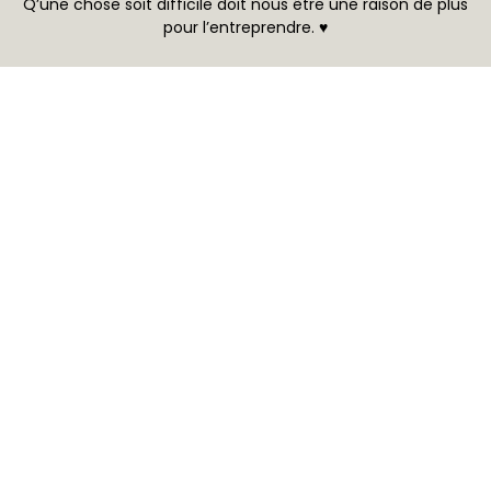
Q’une chose soit difficile doit nous être une raison de plus
pour l’entreprendre. ♥